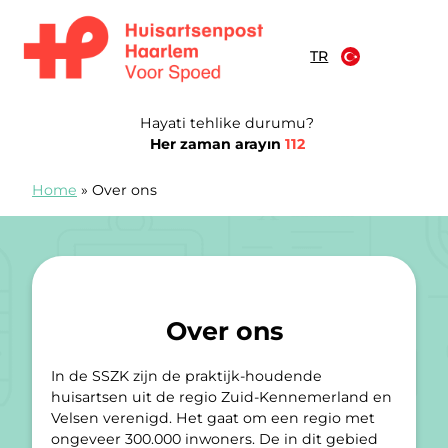
İçeriğe atla
TR
Huisartsenspoedpost Haarlem
Hayati tehlike durumu?
Her zaman arayın
112
Home
»
Over ons
Over ons
In de SSZK zijn de praktijk-houdende
huisartsen uit de regio Zuid-Kennemerland en
Velsen verenigd. Het gaat om een regio met
ongeveer 300.000 inwoners. De in dit gebied