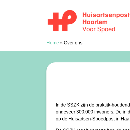
Skip to content
Huisartsenspoedpost Haarlem
Home
»
Over ons
In de SSZK zijn de praktijk-houden
ongeveer 300.000 inwoners. De in di
op de Huisartsen-Spoedpost in Haa