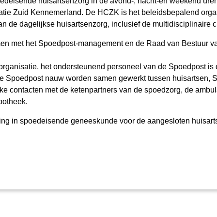
deisende huisartsenzorg in de avond-, nacht-en weekend uren
ie Zuid Kennemerland. De HCZK is het beleidsbepalend orgaan
 de dagelijkse huisartsenzorg, inclusief de multidisciplinaire 
n met het Spoedpost-management en de Raad van Bestuur van 
organisatie, het ondersteunend personeel van de Spoedpost is 
de Spoedpost nauw worden samen gewerkt tussen huisartsen, S
jke contacten met de ketenpartners van de spoedzorg, de ambu
potheek.
oling in spoedeisende geneeskunde voor de aangesloten huisar