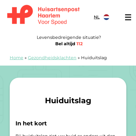
Doorgaan naar content
NL
Spoedpost Haarlem
Levensbedreigende situatie?
Bel altijd
112
Home
»
Gezondheidsklachten
»
Huiduitslag
Huiduitslag
In het kort