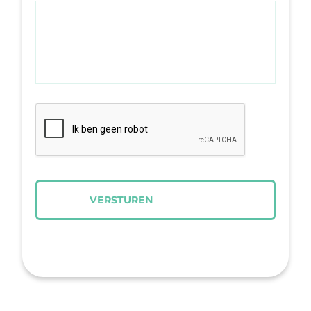
C
A
P
T
C
H
A