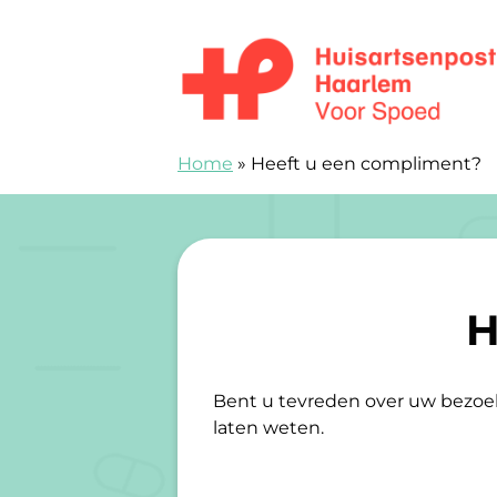
Skip to content
Huisartsenspoedpost Haarlem
Home
»
Heeft u een compliment?
H
Bent u tevreden over uw bezoek 
laten weten.