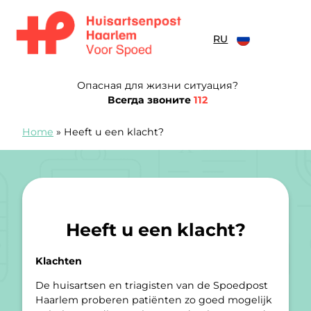
перейти к содержанию
RU
Spoedpost Haarlem
Опасная для жизни ситуация?
Всегда звоните
112
Home
»
Heeft u een klacht?
Heeft u een klacht?
Klachten
De huisartsen en triagisten van de Spoedpost
Haarlem proberen patiënten zo goed mogelijk