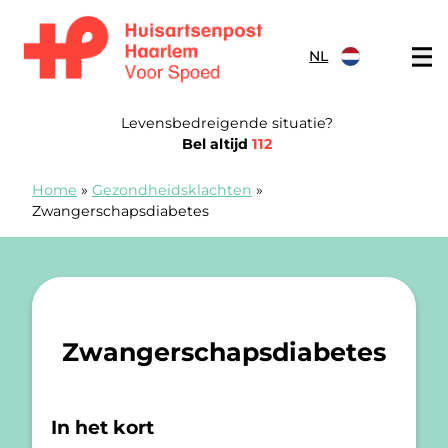
Doorgaan naar content
NL
Spoedpost Haarlem
Levensbedreigende situatie?
Bel altijd
112
Home
»
Gezondheidsklachten
»
Zwangerschapsdiabetes
Zwangerschapsdiabetes
In het kort