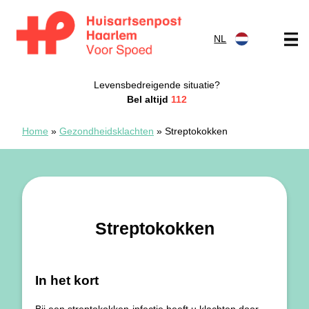
Doorgaan naar content
NL
Spoedpost Haarlem
Levensbedreigende situatie?
Bel altijd
112
Home
»
Gezondheidsklachten
»
Streptokokken
Streptokokken
In het kort