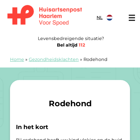
Doorgaan naar content
NL
Spoedpost Haarlem
Levensbedreigende situatie?
Bel altijd
112
Home
»
Gezondheidsklachten
»
Rodehond
Rodehond
In het kort