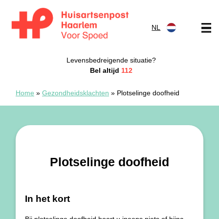
Doorgaan naar content
NL
Spoedpost Haarlem
Levensbedreigende situatie?
Bel altijd
112
Home
»
Gezondheidsklachten
»
Plotselinge doofheid
Plotselinge doofheid
In het kort