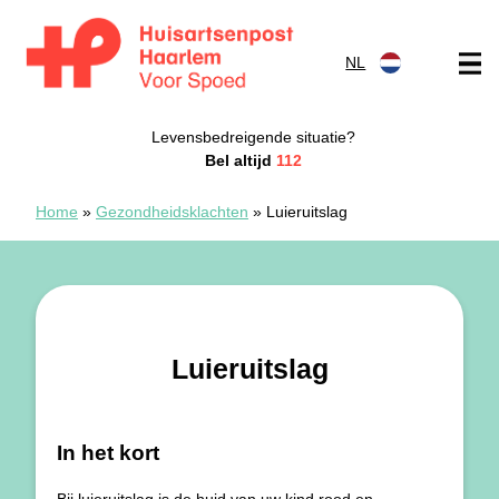
Doorgaan naar content
NL
Spoedpost Haarlem
Levensbedreigende situatie?
Bel altijd
112
Home
»
Gezondheidsklachten
»
Luieruitslag
Luieruitslag
In het kort