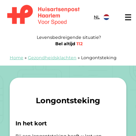
Doorgaan naar content
NL
Spoedpost Haarlem
Levensbedreigende situatie?
Bel altijd
112
Home
»
Gezondheidsklachten
»
Longontsteking
Longontsteking
In het kort