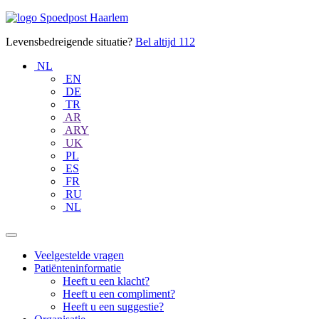
Doorgaan
Spoedpost
naar
Haarlem
content
Levensbedreigende situatie?
Bel altijd
112
NL
EN
DE
TR
AR
ARY
UK
PL
ES
FR
RU
NL
Veelgestelde vragen
Patiënteninformatie
Heeft u een klacht?
Heeft u een compliment?
Heeft u een suggestie?