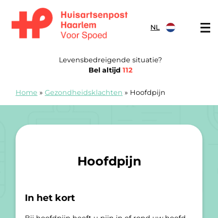
Doorgaan naar content
NL
Spoedpost Haarlem
Levensbedreigende situatie?
Bel altijd
112
Home
»
Gezondheidsklachten
»
Hoofdpijn
Hoofdpijn
In het kort