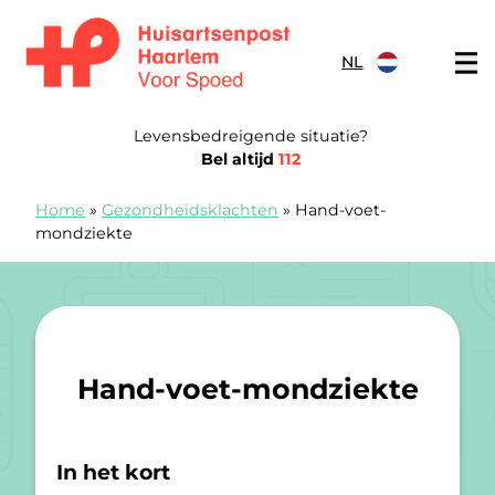
Doorgaan naar content
NL
Spoedpost Haarlem
Levensbedreigende situatie?
Bel altijd
112
Home
»
Gezondheidsklachten
»
Hand-voet-
mondziekte
Hand-voet-mondziekte
In het kort