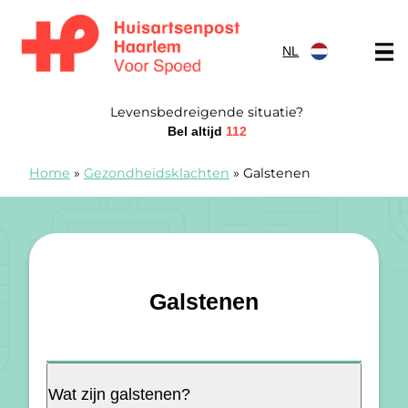
Doorgaan naar content
NL
Spoedpost Haarlem
Levensbedreigende situatie?
Bel altijd
112
Home
»
Gezondheidsklachten
»
Galstenen
Galstenen
Wat zijn galstenen?