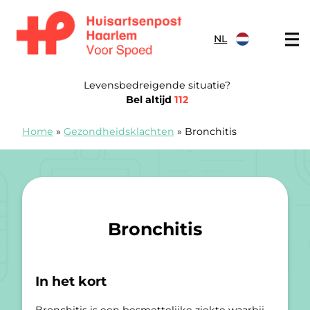
Doorgaan naar content
NL
Spoedpost Haarlem
Levensbedreigende situatie?
Bel altijd
112
Home
»
Gezondheidsklachten
»
Bronchitis
Bronchitis
In het kort