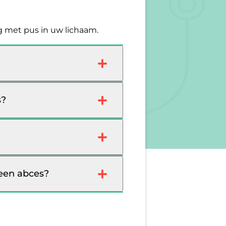
ng met pus in uw lichaam.
s?
 een abces?