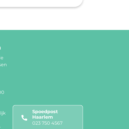
m
de
sen
00
Spoedpost
ijk
Haarlem
023 750 4567
-