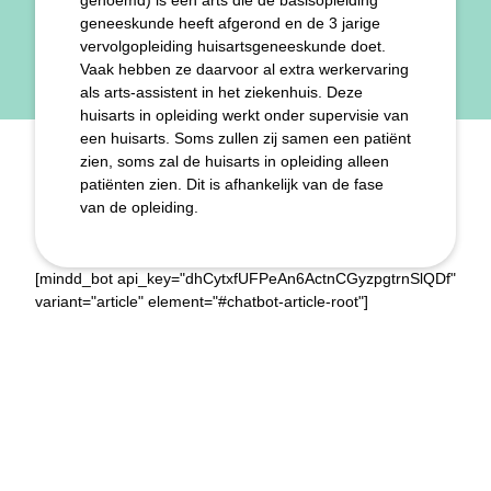
genoemd) is een arts die de basisopleiding
geneeskunde heeft afgerond en de 3 jarige
vervolgopleiding huisartsgeneeskunde doet.
Vaak hebben ze daarvoor al extra werkervaring
als arts-assistent in het ziekenhuis. Deze
huisarts in opleiding werkt onder supervisie van
een huisarts. Soms zullen zij samen een patiënt
zien, soms zal de huisarts in opleiding alleen
patiënten zien. Dit is afhankelijk van de fase
van de opleiding.
[mindd_bot api_key="dhCytxfUFPeAn6ActnCGyzpgtrnSlQDf"
variant="article" element="#chatbot-article-root"]