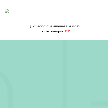
Saltar al contenido
Spoedpost Haarlem
¿Situación que amenaza la vida?
Ilamar siempre
112