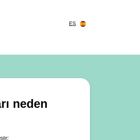
ES
rı neden
tır: