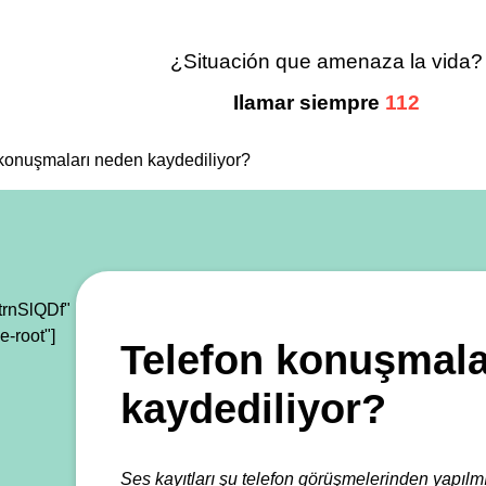
¿Situación que amenaza la vida?
Ilamar siempre
112
konuşmaları neden kaydediliyor?
rnSlQDf"
e-root"]
Telefon konuşmala
kaydediliyor?
Ses kayıtları şu telefon görüşmelerinden yapılmış