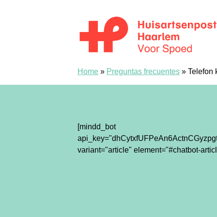
Saltar al contenido
Spoedpost Haarlem
Home
»
Preguntas frecuentes
»
Telefon 
[mindd_bot
api_key="dhCytxfUFPeAn6ActnCGyzpgt
variant="article" element="#chatbot-articl