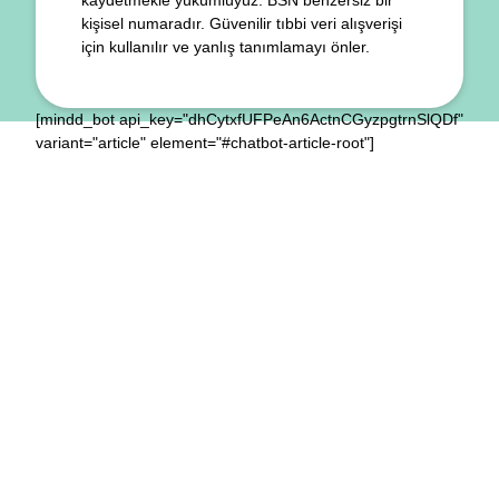
kaydetmekle yükümlüyüz. BSN benzersiz bir
kişisel numaradır. Güvenilir tıbbi veri alışverişi
için kullanılır ve yanlış tanımlamayı önler.
[mindd_bot api_key="dhCytxfUFPeAn6ActnCGyzpgtrnSlQDf"
variant="article" element="#chatbot-article-root"]