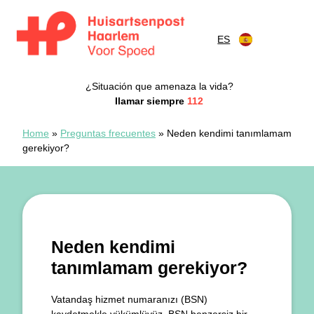
Saltar al contenido
ES
Spoedpost Haarlem
¿Situación que amenaza la vida?
Ilamar siempre
112
Home
»
Preguntas frecuentes
»
Neden kendimi tanımlamam
gerekiyor?
Neden kendimi
tanımlamam gerekiyor?
Vatandaş hizmet numaranızı (BSN)