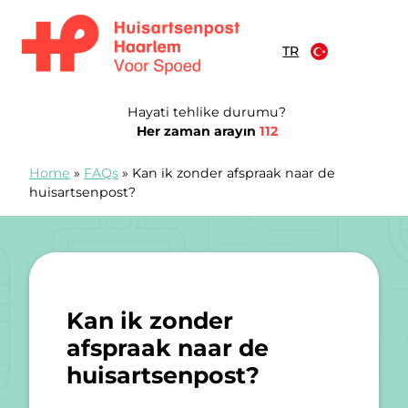
İçeriğe atla
TR
Huisartsenspoedpost Haarlem
Hayati tehlike durumu?
Her zaman arayın
112
Home
»
FAQs
»
Kan ik zonder afspraak naar de
huisartsenpost?
Kan ik zonder
afspraak naar de
huisartsenpost?