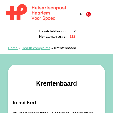
İçeriğe atla
TR
Huisartsenspoedpost Haarlem
Hayati tehlike durumu?
Her zaman arayın
112
Home
»
Health complaints
»
Krentenbaard
Krentenbaard
In het kort
Bij krentenbaard krijgt u blaasjes of wondjes op de