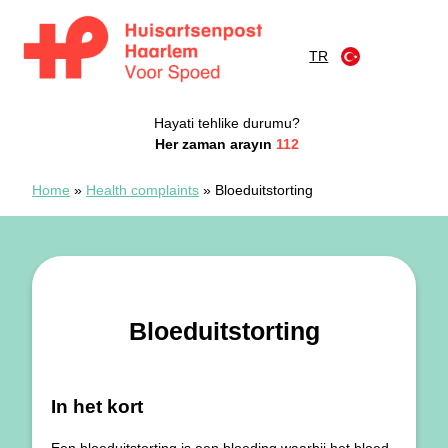
İçeriğe atla
TR
Huisartsenspoedpost Haarlem
Hayati tehlike durumu?
Her zaman arayın
112
Home
»
Health complaints
»
Bloeduitstorting
Bloeduitstorting
In het kort
Een bloeduitstorting is een bloeding waarbij het bloed