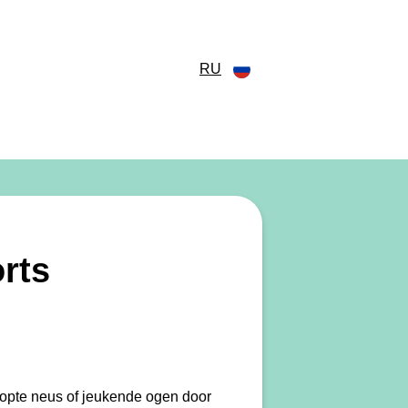
RU
rts
stopte neus of jeukende ogen door