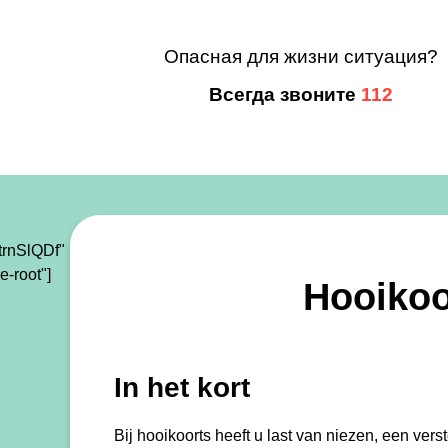
Опасная для жизни ситуация?
Всегда звоните
112
rnSlQDf"
e-root"]
Hooikoo
In het kort
Bij hooikoorts heeft u last van niezen, een ver