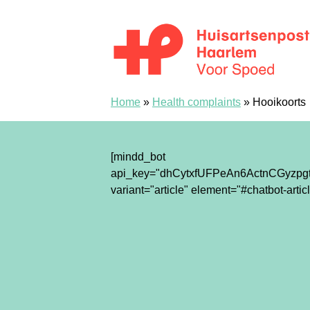
перейти к содержанию
Spoedpost Haarlem
Home
»
Health complaints
»
Hooikoorts
[mindd_bot
api_key="dhCytxfUFPeAn6ActnCGyzpgt
variant="article" element="#chatbot-articl