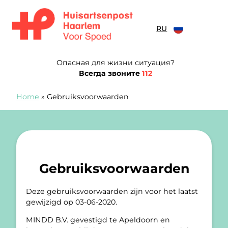
перейти к содержанию
RU
Spoedpost Haarlem
Опасная для жизни ситуация?
Всегда звоните
112
Home
»
Gebruiksvoorwaarden
Gebruiksvoorwaarden
Deze gebruiksvoorwaarden zijn voor het laatst
gewijzigd op 03-06-2020.
MINDD B.V. gevestigd te Apeldoorn en