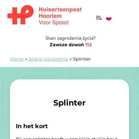
Przejdź do treści
PL
Spoedpost Haarlem
Stan zagrożenia życia?
Zawsze dzwoń
112
Home
»
Skargi zdrowotne
»
Splinter
Splinter
In het kort