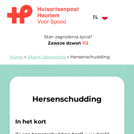
Przejdź do treści
PL
Spoedpost Haarlem
Stan zagrożenia życia?
Zawsze dzwoń
112
Home
»
Skargi zdrowotne
»
Hersenschudding
Hersenschudding
In het kort