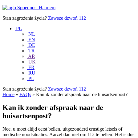
Przejdź
Spoedpost
do
Haarlem
treści
Stan zagrożenia życia?
Zawsze dzwoń
112
PL
NL
EN
DE
TR
AR
UK
FR
RU
PL
Stan zagrożenia życia?
Zawsze dzwoń
112
Home
»
FAQs
»
Kan ik zonder afspraak naar de huisartsenpost?
Kan ik zonder afspraak naar de
huisartsenpost?
Nee, u moet altijd eerst bellen, uitgezonderd ernstige letsels of
medische noodsituaties. Aarzel dan niet om 112 te bellen! Het is dus