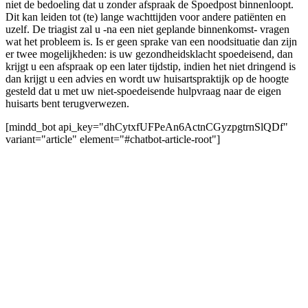
niet de bedoeling dat u zonder afspraak de Spoedpost binnenloopt.
Dit kan leiden tot (te) lange wachttijden voor andere patiënten en
uzelf. De triagist zal u -na een niet geplande binnenkomst- vragen
wat het probleem is. Is er geen sprake van een noodsituatie dan zijn
er twee mogelijkheden: is uw gezondheidsklacht spoedeisend, dan
krijgt u een afspraak op een later tijdstip, indien het niet dringend is
dan krijgt u een advies en wordt uw huisartspraktijk op de hoogte
gesteld dat u met uw niet-spoedeisende hulpvraag naar de eigen
huisarts bent terugverwezen.
[mindd_bot api_key="dhCytxfUFPeAn6ActnCGyzpgtrnSlQDf"
variant="article" element="#chatbot-article-root"]