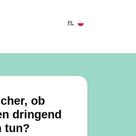
PL
icher, ob
n dringend
h tun?