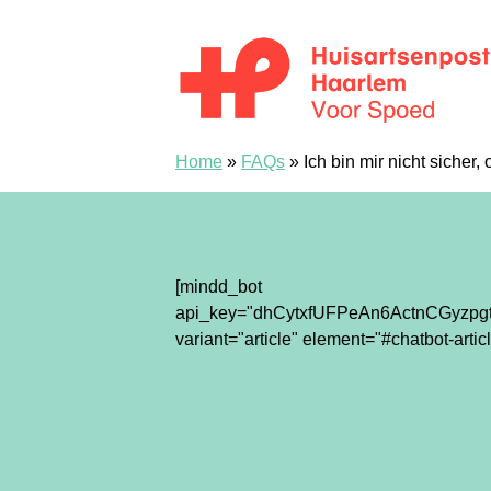
Przejdź do treści
Spoedpost Haarlem
Home
»
FAQs
»
Ich bin mir nicht siche
[mindd_bot
api_key="dhCytxfUFPeAn6ActnCGyzpgt
variant="article" element="#chatbot-articl