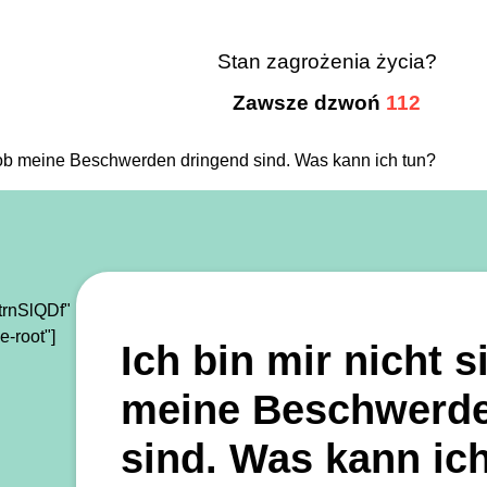
Stan zagrożenia życia?
Zawsze dzwoń
112
r, ob meine Beschwerden dringend sind. Was kann ich tun?
rnSlQDf"
e-root"]
Ich bin mir nicht s
meine Beschwerde
sind. Was kann ic