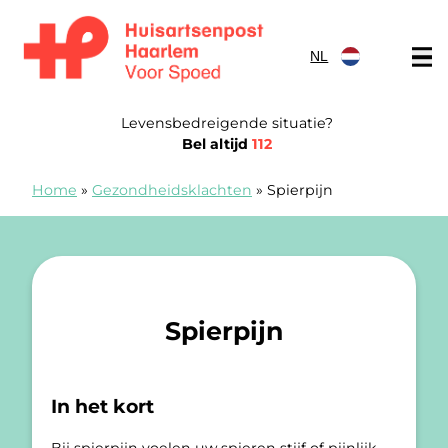
Doorgaan naar content
NL
Spoedpost Haarlem
Levensbedreigende situatie?
Bel altijd
112
Home
»
Gezondheidsklachten
»
Spierpijn
Spierpijn
In het kort