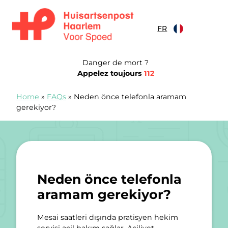
Skip to content
FR
Spoedpost Haarlem
Danger de mort ?
Appelez toujours
112
Home
»
FAQs
»
Neden önce telefonla aramam
gerekiyor?
Neden önce telefonla
aramam gerekiyor?
Mesai saatleri dışında pratisyen hekim