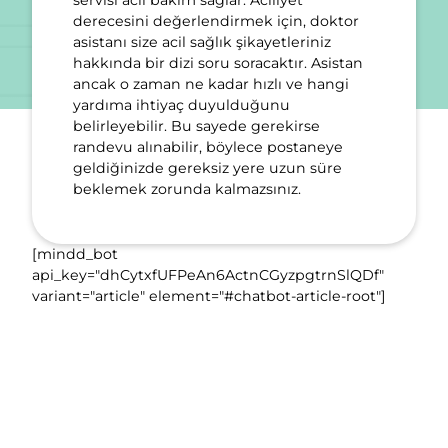
servisi acil bakım sağlar. Aciliyet
derecesini değerlendirmek için, doktor
asistanı size acil sağlık şikayetleriniz
hakkında bir dizi soru soracaktır. Asistan
ancak o zaman ne kadar hızlı ve hangi
yardıma ihtiyaç duyulduğunu
belirleyebilir. Bu sayede gerekirse
randevu alınabilir, böylece postaneye
geldiğinizde gereksiz yere uzun süre
beklemek zorunda kalmazsınız.
[mindd_bot
api_key="dhCytxfUFPeAn6ActnCGyzpgtrnSlQDf"
variant="article" element="#chatbot-article-root"]