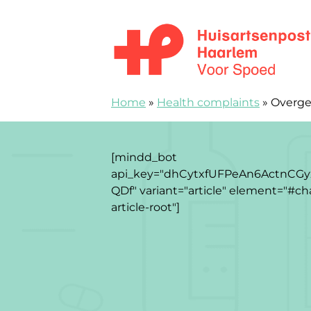
Skip to content
Spoedpost Haarlem
Home
»
Health complaints
»
Overg
[mindd_bot
api_key="dhCytxfUFPeAn6ActnCGy
QDf" variant="article" element="#ch
article-root"]