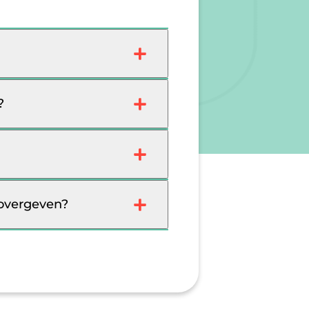
?
 overgeven?