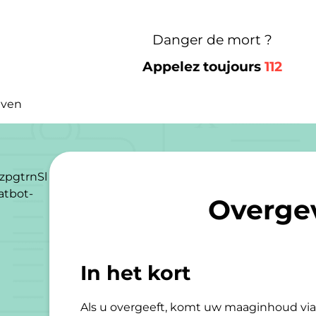
Danger de mort ?
Appelez toujours
112
even
zpgtrnSl
atbot-
Overge
In het kort
Als u overgeeft, komt uw maaginhoud vi