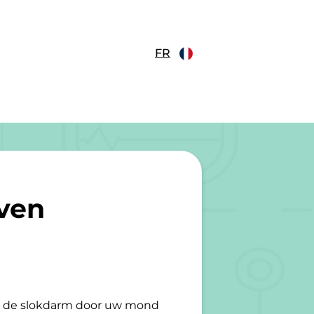
FR
ven
a de slokdarm door uw mond