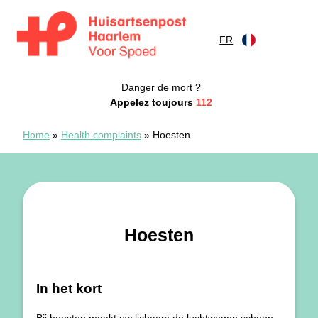
Skip to content
FR
Spoedpost Haarlem
Danger de mort ?
Appelez toujours
112
Home
»
Health complaints
»
Hoesten
Hoesten
In het kort