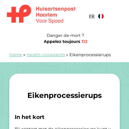
Skip to content
FR
Spoedpost Haarlem
Danger de mort ?
Appelez toujours
112
Home
»
Health complaints
»
Eikenprocessierups
Eikenprocessierups
In het kort