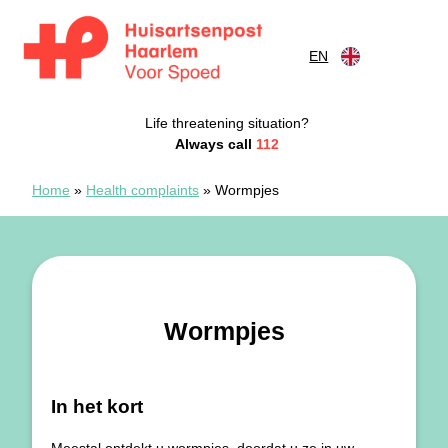
Skip to content
EN
Huisartsenspoedpost Haarlem
Life threatening situation?
Always call
112
Home
»
Health complaints
»
Wormpjes
Wormpjes
In het kort
Meestal ontdekt u wormpjes, doordat u ze in uw