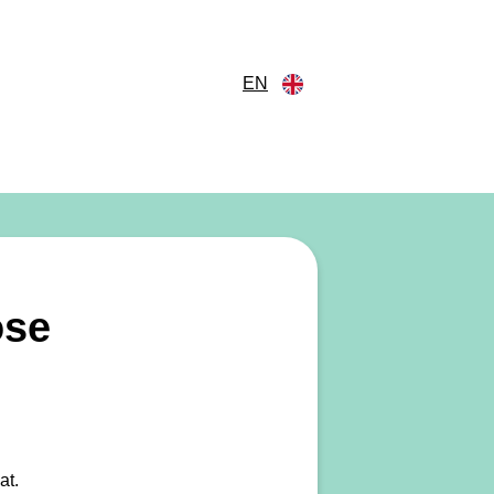
EN
ose
at.