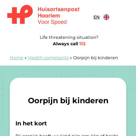
Skip to content
EN
Huisartsenspoedpost Haarlem
Life threatening situation?
Always call
112
Home
»
Health complaints
»
Oorpijn bij kinderen
Oorpijn bij kinderen
In het kort
Bij oorpijn heeft uw kind pijn aan één of beide