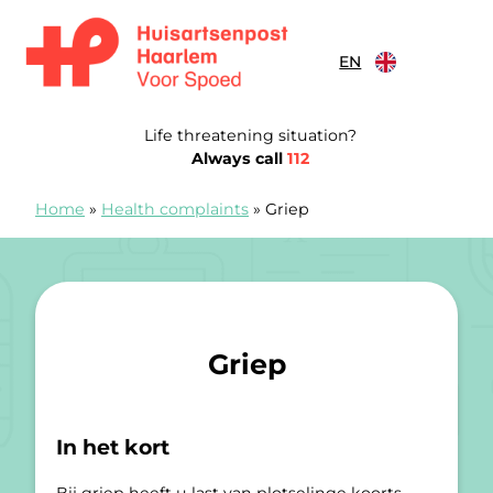
Skip to content
EN
Huisartsenspoedpost Haarlem
Life threatening situation?
Always call
112
Home
»
Health complaints
»
Griep
Griep
In het kort
Bij griep heeft u last van plotselinge koorts,