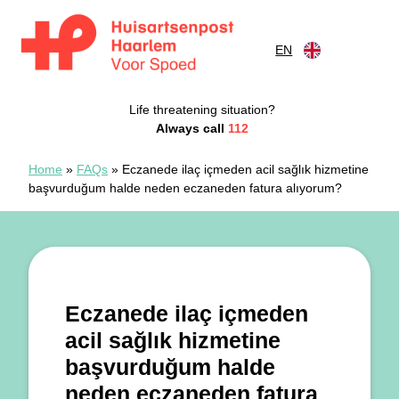
Skip to content
EN
Huisartsenspoedpost Haarlem
Life threatening situation?
Always call
112
Home
»
FAQs
»
Eczanede ilaç içmeden acil sağlık hizmetine
başvurduğum halde neden eczaneden fatura alıyorum?
Eczanede ilaç içmeden
acil sağlık hizmetine
başvurduğum halde
neden eczaneden fatura