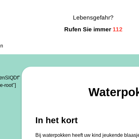
Lebensgefahr?
Rufen Sie immer
112
en
rnSlQDf"
e-root"]
Waterpo
In het kort
Bij waterpokken heeft uw kind jeukende blaasje