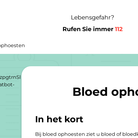
Lebensgefahr?
Rufen Sie immer
112
ophoesten
zpgtrnSl
atbot-
Bloed oph
In het kort
Bij bloed ophoesten ziet u bloed of bloedk