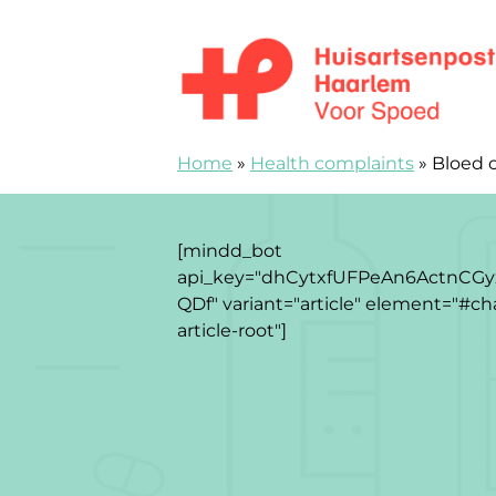
Zum Inhalt springen
Huisartsenspoedpost Haarlem
Home
»
Health complaints
»
Bloed 
[mindd_bot
api_key="dhCytxfUFPeAn6ActnCGy
QDf" variant="article" element="#ch
article-root"]