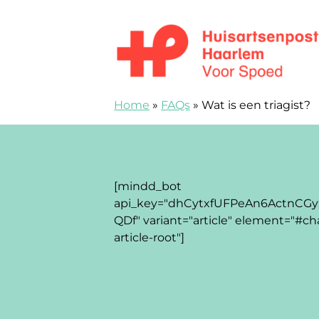
Zum Inhalt springen
Huisartsenspoedpost Haarlem
Home
»
FAQs
»
Wat is een triagist?
[mindd_bot
api_key="dhCytxfUFPeAn6ActnCGy
QDf" variant="article" element="#ch
article-root"]