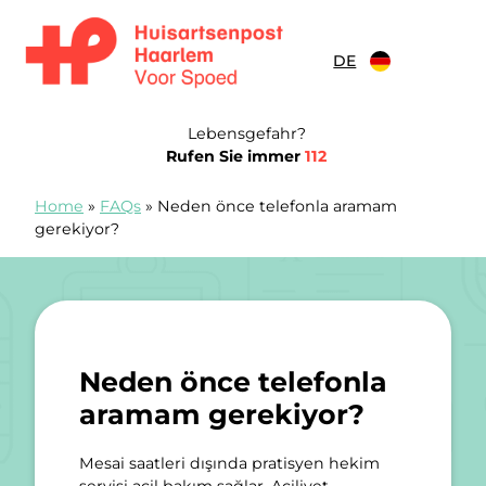
Zum Inhalt springen
DE
Huisartsenspoedpost Haarlem
Lebensgefahr?
Rufen Sie immer
112
Home
»
FAQs
»
Neden önce telefonla aramam
gerekiyor?
Neden önce telefonla
aramam gerekiyor?
Mesai saatleri dışında pratisyen hekim
servisi acil bakım sağlar. Aciliyet