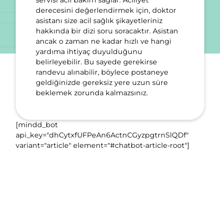
derecesini değerlendirmek için, doktor
asistanı size acil sağlık şikayetleriniz
hakkında bir dizi soru soracaktır. Asistan
ancak o zaman ne kadar hızlı ve hangi
yardıma ihtiyaç duyulduğunu
belirleyebilir. Bu sayede gerekirse
randevu alınabilir, böylece postaneye
geldiğinizde gereksiz yere uzun süre
beklemek zorunda kalmazsınız.
[mindd_bot
api_key="dhCytxfUFPeAn6ActnCGyzpgtrnSlQDf"
variant="article" element="#chatbot-article-root"]